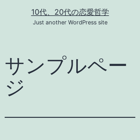
コ
10代、20代の恋愛哲学
ン
Just another WordPress site
テ
ン
ツ
サンプルペー
へ
ス
ジ
キ
ッ
プ